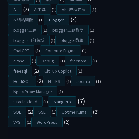
(2)
AI
AI工具
(1)
AI生成程式碼
(1)
(3)
AI網站開發
(1)
Blogger
blogger主題
(1)
blogger主題教學
(1)
blogger自訂網域
(1)
blogger教學
(1)
ChatGPT
(1)
Compute Engine
(1)
cPanel
(1)
Debug
(1)
freenom
(1)
(2)
freesql
GitHub Copilot
(1)
(2)
HeidiSQL
HTTPS
(1)
Joomla
(1)
Nginx Proxy Manager
(1)
(7)
Oracle Cloud
(1)
Siang.Pro
(2)
(2)
SQL
SSL
(1)
Uptime Kuma
(2)
VPS
(1)
WordPress