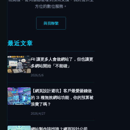
方位的數位服務。
與我聯繫
最近文章
AI 讓更多人會做網站了，但也讓更
多網站開始「不能碰」
2026/5/6
【網頁設計避坑】客戶最愛砸錢做
的 3 種無效網站功能，你的預算被
浪費了嗎？
2026/4/27
網站製作該找誰？網頁設計公司、