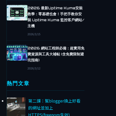
2026 最新Uptime Kuma安裝
教學：零基礎也會！手把手教你安
裝 Uptime Kuma 監控客戶網站/
主機
2026/3/15
2026 網站工程師必備：超實用免
費資源與工具大補帖 (含免費限制避
坑指南)
2026/3/12
熱門文章
第二課：幫blogger換上好看
的網址並加上
HTTPS(freenom失效)