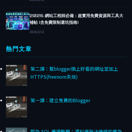
P
R
2026 網站工程師必備：超實用免費資源與工具大
O
補帖 (含免費限制避坑指南)
X
2026/3/12
Y
M
熱門文章
A
N
A
第二課：幫blogger換上好看的網址並加上
G
HTTPS(freenom失效)
E
R
O
第一課：建立免費的Blogger
R
A
C
L
緊急 SQL 備援教學：資料庫無法連線的應急