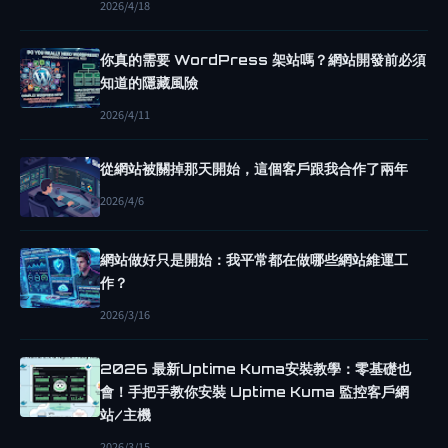
2026/4/18
M
P
你真的需要 WordPress 架站嗎？網站開發前必須
U
知道的隱藏風險
T
2026/4/11
E
E
從網站被關掉那天開始，這個客戶跟我合作了兩年
N
2026/4/6
G
I
網站做好只是開始：我平常都在做哪些網站維運工
N
作？
E
2026/3/16
N
G
2026 最新Uptime Kuma安裝教學：零基礎也
I
會！手把手教你安裝 Uptime Kuma 監控客戶網
N
站/主機
X
2026/3/15