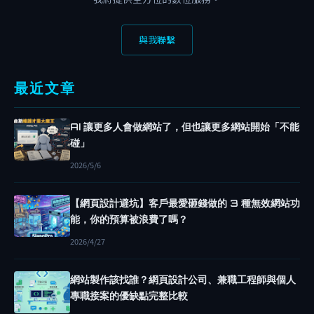
源
分
與我聯繫
享
網
站
最近文章
架
設
AI 讓更多人會做網站了，但也讓更多網站開始「不能
網
碰」
站
2026/5/6
教
學
【網頁設計避坑】客戶最愛砸錢做的 3 種無效網站功
網
能，你的預算被浪費了嗎？
站
2026/4/27
監
控
網站製作該找誰？網頁設計公司、兼職工程師與個人
C
專職接案的優缺點完整比較
O