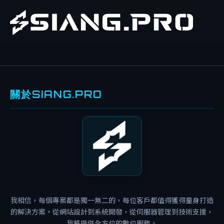
關於SIANG.PRO
主
機
監
控
免
費
教
我相信，每個專案都是獨一無二的，每位客戶都值得獲得量身打造
學
的解決方案。從網站設計到系統開發，從伺服器管理到技術支援，
資
我將提供全方位的數位服務。