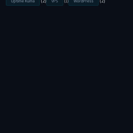
(2)
(2)
Uptime Kuma
VPS
(1)
WordPress
U
M
A
安
裝
教
學
：
零
基
礎
也
會
！
手
把