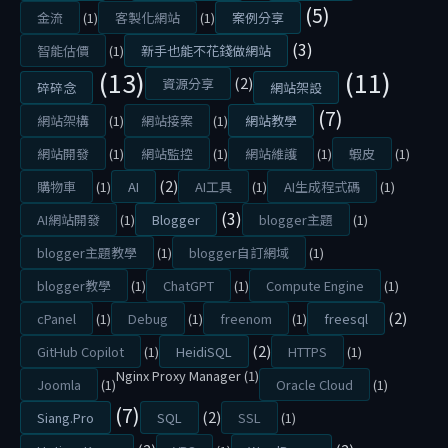
V
(5)
金流
(1)
客製化網站
(1)
案例分享
P
(3)
智能估價
(1)
新手也能不花錢做網站
S
(13)
(11)
(2)
資源分享
碎碎念
網站架設
2
(7)
0
網站架構
(1)
網站接案
(1)
網站教學
2
網站開發
(1)
網站監控
(1)
網站維護
(1)
蝦皮
(1)
6
(2)
購物車
(1)
AI
AI工具
(1)
AI生成程式碼
(1)
最
(3)
AI網站開發
(1)
Blogger
blogger主題
(1)
新
blogger主題教學
(1)
blogger自訂網域
(1)
U
blogger教學
(1)
ChatGPT
(1)
Compute Engine
(1)
P
T
(2)
cPanel
(1)
Debug
(1)
freenom
(1)
freesql
I
(2)
GitHub Copilot
(1)
HeidiSQL
HTTPS
(1)
M
Nginx Proxy Manager
(1)
Joomla
(1)
Oracle Cloud
(1)
E
(7)
(2)
Siang.Pro
SQL
SSL
(1)
K