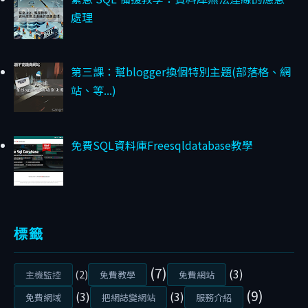
E
處理
C
L
O
第三課：幫blogger換個特別主題(部落格、網
U
站、等...)
D
U
免費SQL資料庫Freesqldatabase教學
P
T
I
M
E
標籤
K
U
(7)
(3)
(2)
M
主機監控
免費教學
免費網站
A
(9)
(3)
(3)
免費網域
把網誌變網站
服務介紹