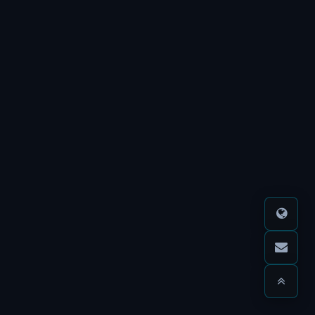
言
主
機
監
控
免
費
教
學
資
源
分
享