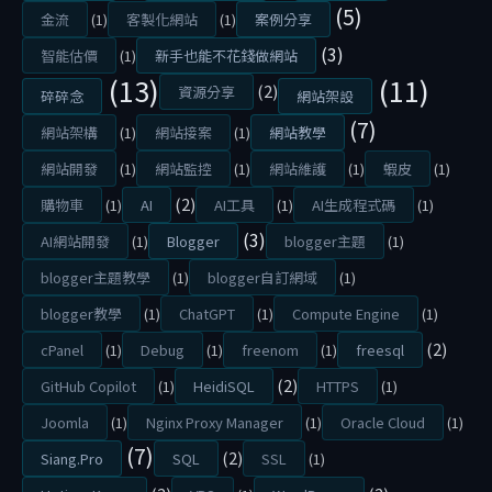
(5)
6
金流
(1)
客製化網站
(1)
案例分享
(3)
智能估價
(1)
新手也能不花錢做網站
(13)
(11)
準
(2)
資源分享
碎碎念
網站架設
備
(7)
網站架構
(1)
網站接案
(1)
網站教學
架
網站開發
(1)
網站監控
(1)
網站維護
(1)
蝦皮
(1)
設
(2)
購物車
(1)
AI
AI工具
(1)
AI生成程式碼
(1)
網
(3)
AI網站開發
(1)
Blogger
blogger主題
(1)
站
，
blogger主題教學
(1)
blogger自訂網域
(1)
卻
blogger教學
(1)
ChatGPT
(1)
Compute Engine
(1)
被
(2)
cPanel
(1)
Debug
(1)
freenom
(1)
freesql
高
(2)
GitHub Copilot
(1)
HeidiSQL
HTTPS
(1)
昂
Joomla
(1)
Nginx Proxy Manager
(1)
Oracle Cloud
(1)
的
(7)
(2)
網
Siang.Pro
SQL
SSL
(1)
頁