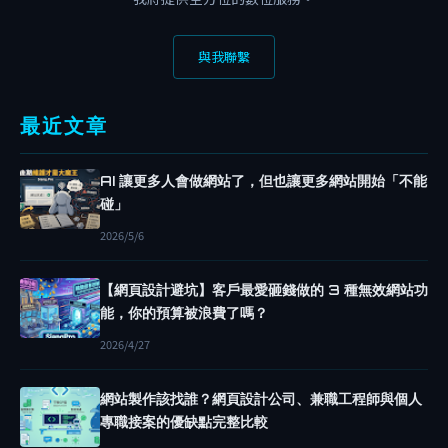
碎
碎
與我聯繫
念
網
站
最近文章
架
設
AI 讓更多人會做網站了，但也讓更多網站開始「不能
S
碰」
I
2026/5/6
A
N
【網頁設計避坑】客戶最愛砸錢做的 3 種無效網站功
G
能，你的預算被浪費了嗎？
.
2026/4/27
P
R
網站製作該找誰？網頁設計公司、兼職工程師與個人
O
專職接案的優缺點完整比較