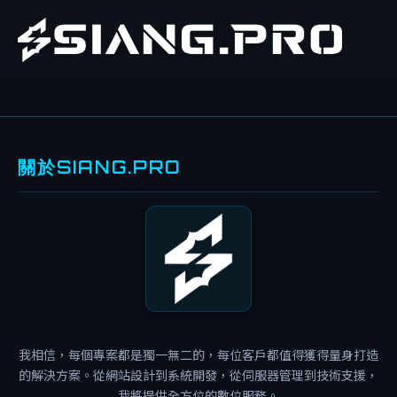
關於SIANG.PRO
客
製
化
網
站
案
例
我相信，每個專案都是獨一無二的，每位客戶都值得獲得量身打造
分
的解決方案。從網站設計到系統開發，從伺服器管理到技術支援，
享
我將提供全方位的數位服務。