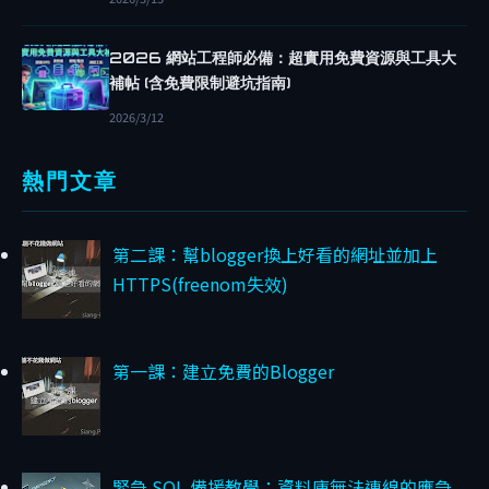
3
種
2026 網站工程師必備：超實用免費資源與工具大
無
補帖 (含免費限制避坑指南)
效
2026/3/12
網
站
熱門文章
功
能
，
第二課：幫blogger換上好看的網址並加上
你
HTTPS(freenom失效)
的
預
第一課：建立免費的Blogger
算
被
浪
費
緊急 SQL 備援教學：資料庫無法連線的應急