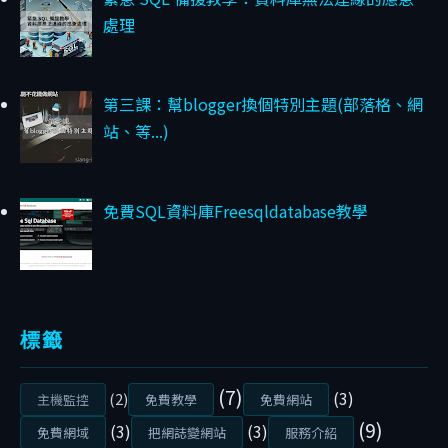
了
處理
嗎
？
第三課：幫blogger換個特別主題(部落格、網
B
站、等...)
y
S
i
a
免費SQL資料庫Freesqldatabase教學
n
g
-
4
/
2
標籤
8
/
(7)
(3)
(2)
2
主機監控
免費教學
免費網站
0
(9)
(3)
(3)
免費網域
把網誌變網站
服務介紹
2