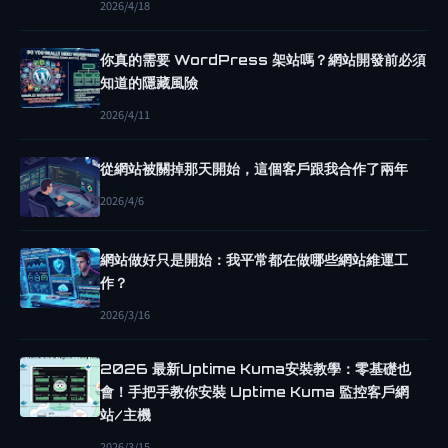
【
2026/4/18
網
頁
你真的需要 WordPress 架站嗎？網站開發前必須
知道的隱藏風險
設
計
2026/4/11
避
從網站被關掉那天開始，這個客戶跟我合作了兩年
坑
】
2026/4/6
客
戶
網站做好只是開始：我平常都在做哪些網站維運工
最
作？
愛
2026/3/16
砸
錢
2026 最新Uptime Kuma安裝教學：零基礎也
會！手把手教你安裝 Uptime Kuma 監控客戶網
做
站/主機
的
2026/3/15