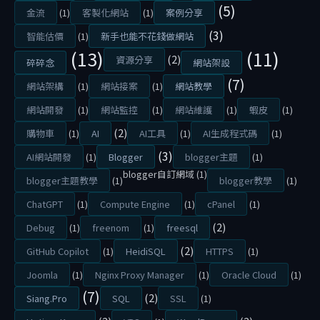
(5)
L
金流
(1)
客製化網站
(1)
案例分享
O
(3)
智能估價
(1)
新手也能不花錢做網站
G
(13)
(11)
(2)
資源分享
碎碎念
網站架設
G
(7)
網站架構
(1)
網站接案
(1)
網站教學
E
網站開發
(1)
網站監控
(1)
網站維護
(1)
蝦皮
(1)
R
換
(2)
購物車
(1)
AI
AI工具
(1)
AI生成程式碼
(1)
上
(3)
AI網站開發
(1)
Blogger
blogger主題
(1)
好
blogger自訂網域
(1)
blogger主題教學
(1)
blogger教學
(1)
看
ChatGPT
(1)
Compute Engine
(1)
cPanel
(1)
的
(2)
Debug
(1)
freenom
(1)
freesql
網
(2)
址
GitHub Copilot
(1)
HeidiSQL
HTTPS
(1)
並
Joomla
(1)
Nginx Proxy Manager
(1)
Oracle Cloud
(1)
加
(7)
(2)
Siang.Pro
SQL
SSL
(1)
上