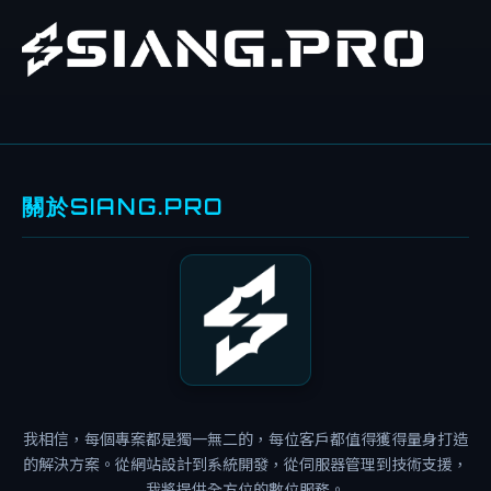
關於SIANG.PRO
免
費
教
學
免
費
網
我相信，每個專案都是獨一無二的，每位客戶都值得獲得量身打造
站
的解決方案。從網站設計到系統開發，從伺服器管理到技術支援，
免
我將提供全方位的數位服務。