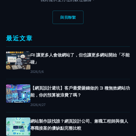
費
網
與我聯繫
域
把
網
最近文章
誌
變
AI 讓更多人會做網站了，但也讓更多網站開始「不能
網
碰」
站
2026/5/6
新
手
【網頁設計避坑】客戶最愛砸錢做的 3 種無效網站功
也
能，你的預算被浪費了嗎？
能
2026/4/27
不
花
網站製作該找誰？網頁設計公司、兼職工程師與個人
錢
專職接案的優缺點完整比較
做