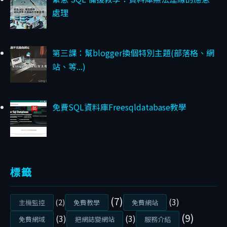
O
處理
M
H
T
第三課：幫blogger換個特別主題(部落格、網
T
站、等...)
P
S
免費SQL資料庫Freesqldatabase教學
S
S
L
第
二
標籤
課
：
(7)
(3)
(2)
主機監控
免費教學
免費網站
幫
(9)
(3)
(3)
免費網域
把網誌變網站
服務介紹
B