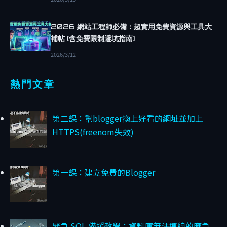
R
B
2026 網站工程師必備：超實用免費資源與工具大
L
補帖 (含免費限制避坑指南)
O
2026/3/12
G
G
熱門文章
E
R
自
第二課：幫blogger換上好看的網址並加上
訂
HTTPS(freenom失效)
網
域
F
第一課：建立免費的Blogger
R
E
E
N
緊急 SQL 備援教學：資料庫無法連線的應急