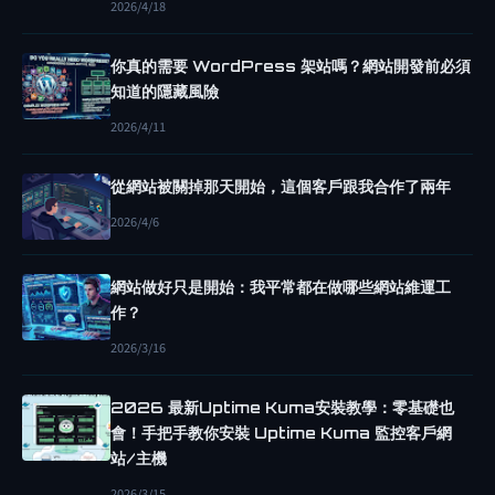
2026/4/18
網
站
你真的需要 WordPress 架站嗎？網站開發前必須
網
知道的隱藏風險
站
2026/4/11
架
設
從網站被關掉那天開始，這個客戶跟我合作了兩年
網
2026/4/6
站
教
網站做好只是開始：我平常都在做哪些網站維運工
學
作？
B
2026/3/16
L
O
2026 最新Uptime Kuma安裝教學：零基礎也
G
會！手把手教你安裝 Uptime Kuma 監控客戶網
G
站/主機
E
2026/3/15