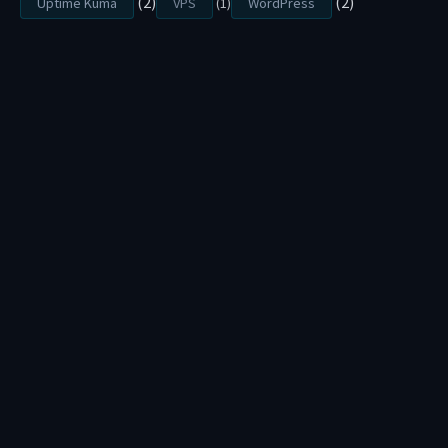
(2)
(2)
Uptime Kuma
VPS
(1)
WordPress
H
T
T
P
S
(
F
R
E
E
N
O
M
失
效
)