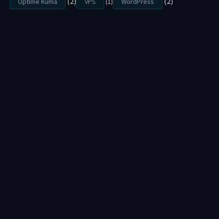
(2)
(2)
Uptime Kuma
VPS
(1)
WordPress
部
落
格
、
網
站
、
等
.
.
.
)
B
y
S
i