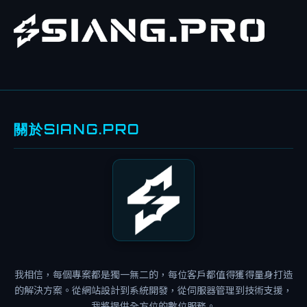
關於SIANG.PRO
免
費
教
學
免
費
網
我相信，每個專案都是獨一無二的，每位客戶都值得獲得量身打造
站
的解決方案。從網站設計到系統開發，從伺服器管理到技術支援，
免
我將提供全方位的數位服務。