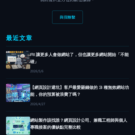
費
網
與我聯繫
域
把
網
最近文章
誌
變
AI 讓更多人會做網站了，但也讓更多網站開始「不能
網
碰」
站
2026/5/6
新
手
【網頁設計避坑】客戶最愛砸錢做的 3 種無效網站功
也
能，你的預算被浪費了嗎？
能
2026/4/27
不
花
網站製作該找誰？網頁設計公司、兼職工程師與個人
錢
專職接案的優缺點完整比較
做