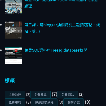
主
處理
題
教
學
第三課：幫blogger換個特別主題(部落格、網
B
站、等...)
L
O
免費SQL資料庫Freesqldatabase教學
G
G
E
R
教
標籤
學
第
(7)
(3)
(2)
主機監控
免費教學
免費網站
三
(9)
(3)
(3)
課
免費網域
把網誌變網站
服務介紹