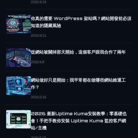
2026/4/18
網
站
你真的需要 WordPress 架站嗎？網站開發前必須
網
知道的隱藏風險
站
2026/4/11
架
設
從網站被關掉那天開始，這個客戶跟我合作了兩年
網
2026/4/6
站
教
網站做好只是開始：我平常都在做哪些網站維運工
學
作？
B
2026/3/16
L
O
2026 最新Uptime Kuma安裝教學：零基礎也
G
會！手把手教你安裝 Uptime Kuma 監控客戶網
G
站/主機
E
2026/3/15