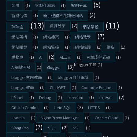
(5)
：
金流
(1)
客製化網站
(1)
案例分享
幫
(3)
智能估價
(1)
新手也能不花錢做網站
B
(13)
(11)
(2)
資源分享
碎碎念
網站架設
L
(7)
網站架構
(1)
網站接案
(1)
網站教學
O
G
網站開發
(1)
網站監控
(1)
網站維護
(1)
蝦皮
(1)
G
(2)
購物車
(1)
AI
AI工具
(1)
AI生成程式碼
(1)
E
blogger主題
(1)
(3)
AI網站開發
(1)
Blogger
R
blogger主題教學
(1)
blogger自訂網域
(1)
換
blogger教學
(1)
ChatGPT
(1)
Compute Engine
(1)
個
(2)
cPanel
(1)
Debug
(1)
freenom
(1)
freesql
特
別
(2)
GitHub Copilot
(1)
HeidiSQL
HTTPS
(1)
主
Joomla
(1)
Nginx Proxy Manager
(1)
Oracle Cloud
(1)
題
(7)
(2)
Siang.Pro
SQL
SSL
(1)
(