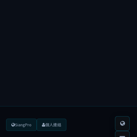
較
舊
文
章
SiangPro
個人連結