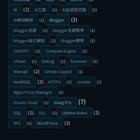
(2)
AI
AI工具
(1)
AI生成程式碼
(1)
(3)
AI網站開發
(1)
Blogger
blogger主題
(1)
blogger主題教學
(1)
blogger自訂網域
(1)
blogger教學
(1)
ChatGPT
(1)
Compute Engine
(1)
cPanel
(1)
Debug
(1)
freenom
(1)
(2)
freesql
GitHub Copilot
(1)
(2)
HeidiSQL
HTTPS
(1)
Joomla
(1)
Nginx Proxy Manager
(1)
(7)
Oracle Cloud
(1)
Siang.Pro
(2)
(2)
SQL
SSL
(1)
Uptime Kuma
(2)
VPS
(1)
WordPress