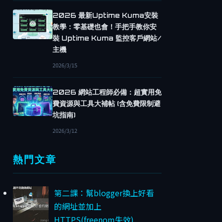
2026 最新Uptime Kuma安裝
教學：零基礎也會！手把手教你安
裝 Uptime Kuma 監控客戶網站/
主機
2026/3/15
2026 網站工程師必備：超實用免
費資源與工具大補帖 (含免費限制避
坑指南)
2026/3/12
熱門文章
第二課：幫blogger換上好看
的網址並加上
HTTPS(freenom失效)