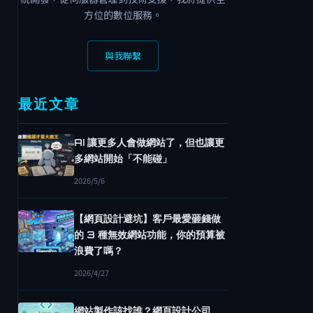
方位的數位服務。
與我聯繫
最近文章
AI 讓更多人會做網站了，但也讓更
多網站開始「不能碰」
2026/5/6
【網頁設計避坑】客戶最愛砸錢做
的 3 種無效網站功能，你的預算被
浪費了嗎？
2026/4/27
網站製作該找誰？網頁設計公司、