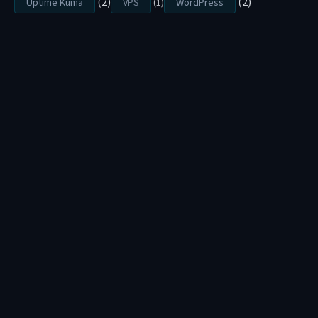
(2)
(2)
Uptime Kuma
VPS
(1)
WordPress
找
誰
？
網
頁
設
計
公
司
、