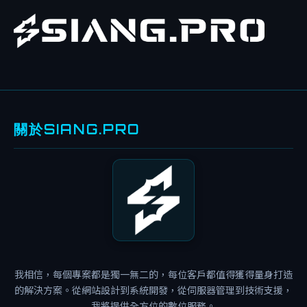
關於SIANG.PRO
服
務
介
紹
案
例
分
我相信，每個專案都是獨一無二的，每位客戶都值得獲得量身打造
享
的解決方案。從網站設計到系統開發，從伺服器管理到技術支援，
碎
我將提供全方位的數位服務。