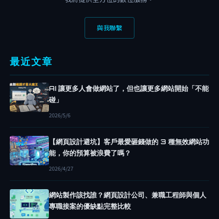
碎
念
與我聯繫
網
站
架
最近文章
設
S
AI 讓更多人會做網站了，但也讓更多網站開始「不能
I
碰」
A
2026/5/6
N
G
【網頁設計避坑】客戶最愛砸錢做的 3 種無效網站功
.
能，你的預算被浪費了嗎？
P
2026/4/27
R
O
網站製作該找誰？網頁設計公司、兼職工程師與個人
專職接案的優缺點完整比較
網