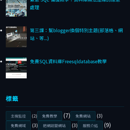
優
處理
缺
點
第三課：幫blogger換個特別主題(部落格、網
完
站、等...)
整
比
較
免費SQL資料庫Freesqldatabase教學
B
y
S
i
a
標籤
n
g
(7)
(3)
(2)
-
主機監控
免費教學
免費網站
4
(9)
(3)
(3)
免費網域
把網誌變網站
服務介紹
/