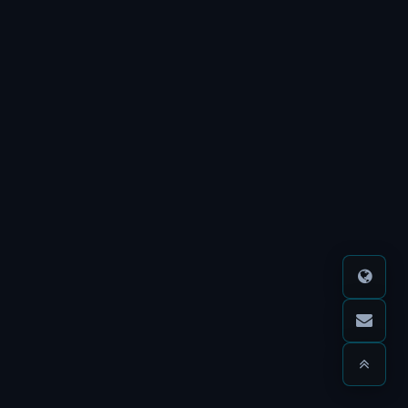
網
頁
設
計
公
司
：
買
的
是
制
度
與
穩
定
找