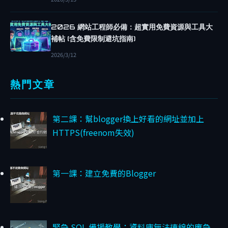
兼
2026 網站工程師必備：超實用免費資源與工具大
職
補帖 (含免費限制避坑指南)
工
2026/3/12
程
師
熱門文章
與
個
第二課：幫blogger換上好看的網址並加上
人
HTTPS(freenom失效)
專
職
第一課：建立免費的Blogger
接
案
的
緊急 SQL 備援教學：資料庫無法連線的應急