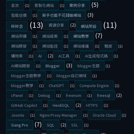
(5)
1
金流
(1)
客製化網站
(1)
案例分享
9
(3)
智能估價
(1)
新手也能不花錢做網站
/
(13)
(11)
(2)
2
資源分享
碎碎念
網站架設
0
(7)
網站架構
(1)
網站接案
(1)
網站教學
2
6
網站開發
(1)
網站監控
(1)
網站維護
(1)
蝦皮
(1)
(2)
購物車
(1)
AI
AI工具
(1)
AI生成程式碼
(1)
(3)
AI網站開發
(1)
Blogger
blogger主題
(1)
網
blogger主題教學
(1)
blogger自訂網域
(1)
blogger教學
(1)
ChatGPT
(1)
Compute Engine
(1)
站
(2)
cPanel
(1)
Debug
(1)
freenom
(1)
freesql
製
(2)
GitHub Copilot
(1)
HeidiSQL
HTTPS
(1)
作
Joomla
(1)
Nginx Proxy Manager
(1)
Oracle Cloud
(1)
(7)
(2)
Siang.Pro
SQL
SSL
(1)
該