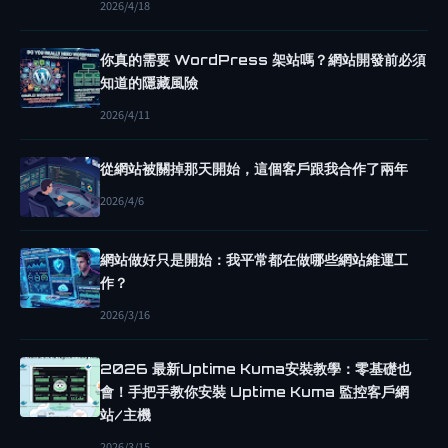
2026/4/18
站
製
你真的需要 WordPress 架站嗎？網站開發前必須
作
知道的隱藏風險
該
2026/4/11
找
從網站被關掉那天開始，這個客戶跟我合作了兩年
誰
2026/4/6
？
網
網站做好只是開始：我平常都在做哪些網站維運工
頁
作？
設
2026/3/16
計
2026 最新Uptime Kuma安裝教學：零基礎也
公
會！手把手教你安裝 Uptime Kuma 監控客戶網
司
站/主機
、
2026/3/15