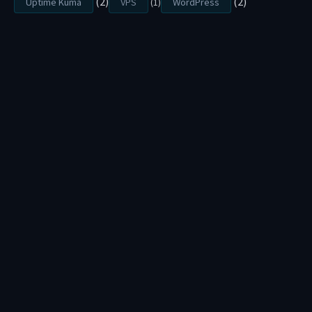
(2)
(2)
Uptime Kuma
VPS
(1)
WordPress
知
道
的
隱
藏
風
險
常
常
遇
到
客
戶
找
我
討