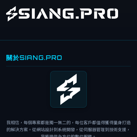
關於SIANG.PRO
案
例
分
享
碎
碎
念
我相信，每個專案都是獨一無二的，每位客戶都值得獲得量身打造
W
的解決方案。從網站設計到系統開發，從伺服器管理到技術支援，
O
我將提供全方位的數位服務。