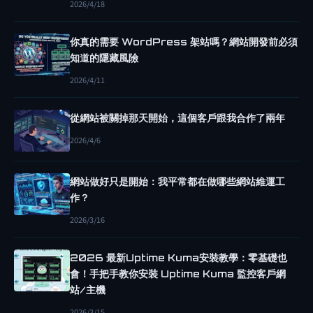
2026/4/18
P
R
你真的需要 WordPress 架站嗎？網站開發前必須
E
知道的隱藏風險
S
2026/4/11
S
架
從網站被關掉那天開始，這個客戶跟我合作了兩年
站
2026/4/6
嗎
？
網站做好只是開始：我平常都在做哪些網站維運工
網
作？
站
2026/3/16
開
發
2026 最新Uptime Kuma安裝教學：零基礎也
前
會！手把手教你安裝 Uptime Kuma 監控客戶網
必
站/主機
須
2026/3/15