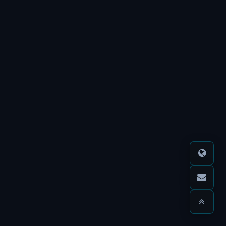
W
o
r
d
P
re
ss
0
則
留
言
較
舊
文
章