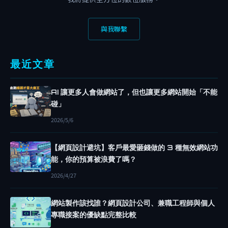
R
D
與我聯繫
P
R
E
最近文章
S
S
AI 讓更多人會做網站了，但也讓更多網站開始「不能
碰」
你
真
2026/5/6
的
【網頁設計避坑】客戶最愛砸錢做的 3 種無效網站功
需
能，你的預算被浪費了嗎？
要
2026/4/27
W
O
網站製作該找誰？網頁設計公司、兼職工程師與個人
R
專職接案的優缺點完整比較
D