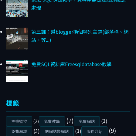
1
處理
2
/
2
0
第三課：幫blogger換個特別主題(部落格、網
2
站、等...)
6
你
免費SQL資料庫Freesqldatabase教學
真
的
需
要
標籤
W
o
(7)
(3)
r
(2)
主機監控
免費教學
免費網站
d
(9)
(3)
(3)
免費網域
把網誌變網站
服務介紹