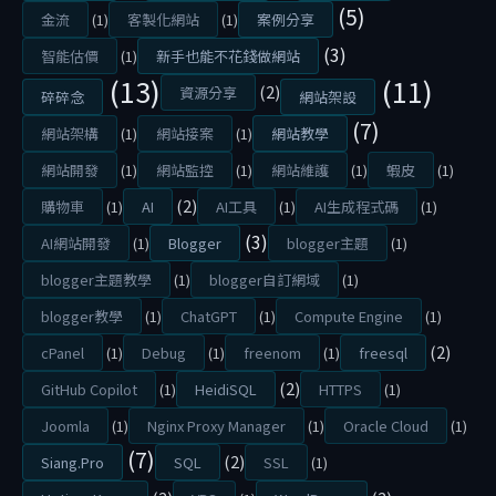
P
(5)
金流
(1)
客製化網站
(1)
案例分享
r
(3)
智能估價
(1)
新手也能不花錢做網站
e
(13)
(11)
(2)
資源分享
碎碎念
網站架設
s
(7)
s
網站架構
(1)
網站接案
(1)
網站教學
架
網站開發
(1)
網站監控
(1)
網站維護
(1)
蝦皮
(1)
站
(2)
購物車
(1)
AI
AI工具
(1)
AI生成程式碼
(1)
嗎
(3)
AI網站開發
(1)
Blogger
blogger主題
(1)
？
blogger主題教學
(1)
blogger自訂網域
(1)
網
站
blogger教學
(1)
ChatGPT
(1)
Compute Engine
(1)
開
(2)
cPanel
(1)
Debug
(1)
freenom
(1)
freesql
發
(2)
GitHub Copilot
(1)
HeidiSQL
HTTPS
(1)
前
Joomla
(1)
Nginx Proxy Manager
(1)
Oracle Cloud
(1)
必
(7)
(2)
Siang.Pro
SQL
SSL
(1)
須