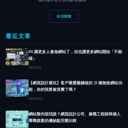
架
構
與我聯繫
網
站
接
最近文章
案
網
AI 讓更多人會做網站了，但也讓更多網站開始「不能
站
碰」
開
2026/5/6
發
網
【網頁設計避坑】客戶最愛砸錢做的 3 種無效網站功
站
能，你的預算被浪費了嗎？
維
2026/4/27
護
A
網站製作該找誰？網頁設計公司、兼職工程師與個人
I
專職接案的優缺點完整比較
A