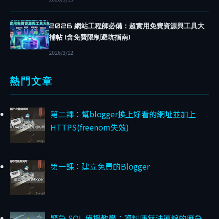
C
H
2026 網站工程師必備：超實用免費資源與工具大
A
補帖 (含免費限制避坑指南)
T
2026/3/12
G
P
熱門文章
T
D
E
第二課：幫blogger換上好看的網址並加上
B
HTTPS(freenom失效)
U
G
G
第一課：建立免費的Blogger
I
T
H
U
緊急 SQL 備援教學：資料庫無法連線的應急