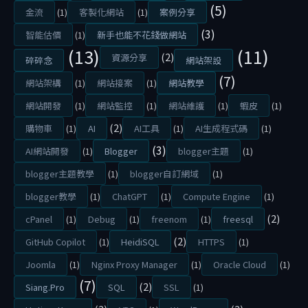
(5)
網
金流
(1)
客製化網站
(1)
案例分享
站
(3)
智能估價
(1)
新手也能不花錢做網站
(13)
(11)
了
(2)
資源分享
碎碎念
網站架設
，
(7)
網站架構
(1)
網站接案
(1)
網站教學
但
網站開發
(1)
網站監控
(1)
網站維護
(1)
蝦皮
(1)
也
(2)
讓
購物車
(1)
AI
AI工具
(1)
AI生成程式碼
(1)
更
(3)
AI網站開發
(1)
Blogger
blogger主題
(1)
多
blogger主題教學
(1)
blogger自訂網域
(1)
網
blogger教學
(1)
ChatGPT
(1)
Compute Engine
(1)
站
(2)
cPanel
(1)
Debug
(1)
freenom
(1)
freesql
開
(2)
GitHub Copilot
(1)
HeidiSQL
HTTPS
(1)
始
「
Joomla
(1)
Nginx Proxy Manager
(1)
Oracle Cloud
(1)
不
(7)
(2)
Siang.Pro
SQL
SSL
(1)
能