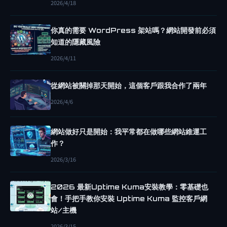
2026/4/18
I
工
你真的需要 WordPress 架站嗎？網站開發前必須
具
知道的隱藏風險
A
2026/4/11
I
生
從網站被關掉那天開始，這個客戶跟我合作了兩年
成
2026/4/6
程
式
網站做好只是開始：我平常都在做哪些網站維運工
碼
作？
A
2026/3/16
I
網
2026 最新Uptime Kuma安裝教學：零基礎也
站
會！手把手教你安裝 Uptime Kuma 監控客戶網
開
站/主機
發
2026/3/15