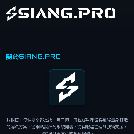
關於SIANG.PRO
案
例
分
享
碎
碎
念
我相信，每個專案都是獨一無二的，每位客戶都值得獲得量身打造
網
的解決方案。從網站設計到系統開發，從伺服器管理到技術支援，
站
我將提供全方位的數位服務。