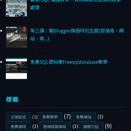
B
處理
C
O
P
第三課：幫blogger換個特別主題(部落格、網
I
站、等...)
L
O
免費SQL資料庫Freesqldatabase教學
T
A
I
讓
更
標籤
多
人
(7)
(3)
(2)
主機監控
免費教學
免費網站
會
(9)
(3)
(3)
免費網域
把網誌變網站
服務介紹
做