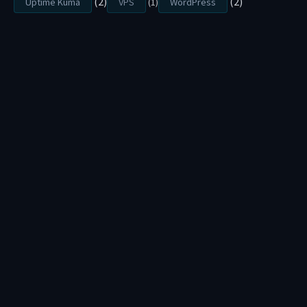
(2)
(2)
Uptime Kuma
VPS
(1)
WordPress
碰
」
B
y
S
i
a
n
g
-
5
/
0
7
/
2
0
2